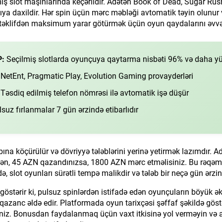
miş slot maşınlarında keçərlidir. Adətən Book of Dead, Sugar Rus
ıya daxildir. Hər spin üçün mərc məbləği avtomatik təyin olunur
 təklifdən maksimum yarar götürmək üçün oyun qaydalarını əvv
P:
Seçilmiş slotlarda oyunçuya qaytarma nisbəti 96% və daha yü
NetEnt, Pragmatic Play, Evolution Gaming provayderləri
Təsdiq edilmiş telefon nömrəsi ilə avtomatik işə düşür
suz fırlanmalar 7 gün ərzində etibarlıdır
na köçürülür və dövriyyə tələblərini yerinə yetirmək lazımdır. 
əsələn, 45 AZN qazandınızsa, 1800 AZN mərc etməlisiniz. Bu rəqə
 slot oyunları sürətli tempə malikdir və tələb bir neçə gün ərzində
göstərir ki, pulsuz spinlərdən istifadə edən oyunçuların böyük ə
 qazanc əldə edir. Platformada oyun tarixçəsi şəffaf şəkildə göstə
siniz. Bonusdan faydalanmaq üçün vaxt itkisinə yol verməyin və 