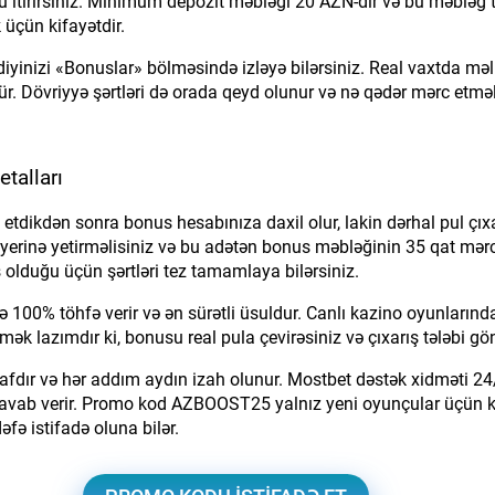
su itirirsiniz. Minimum depozit məbləği 20 AZN-dir və bu məblə
 üçün kifayətdir.
iyinizi «Bonuslar» bölməsində izləyə bilərsiniz. Real vaxtda məl
ünür. Dövriyyə şərtləri də orada qeyd olunur və nə qədər mərc etm
talları
 etdikdən sonra bonus hesabınıza daxil olur, lakin dərhal pul 
i yerinə yetirməlisiniz və bu adətən bonus məbləğinin 35 qat mərc
 olduğu üçün şərtləri tez tamamlaya bilərsiniz.
ə 100% töhfə verir və ən sürətli üsuldur. Canlı kazino oyunlarında
tmək lazımdır ki, bonusu real pula çevirəsiniz və çıxarış tələbi gö
afdır və hər addım aydın izah olunur. Mostbet dəstək xidməti 24/
cavab verir. Promo kod AZBOOST25 yalnız yeni oyunçular üçün ke
əfə istifadə oluna bilər.