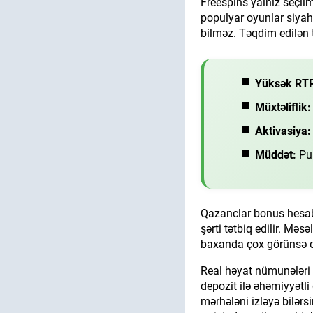
Freespins yalnız seçil
populyar oyunlar siyah
bilməz. Təqdim edilən
Yüksək RT
Müxtəliflik:
Aktivasiya:
Müddət:
Pul
Qazanclar bonus hesabı
şərti tətbiq edilir. M
baxanda çox görünsə də,
Real həyat nümunələri 
depozit ilə əhəmiyyətli
mərhələni izləyə bilər