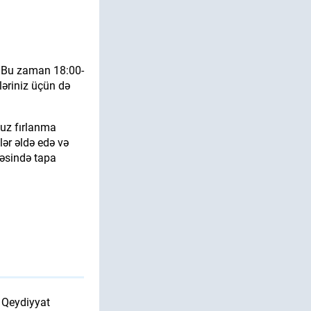
. Bu zaman 18:00-
ləriniz üçün də
suz fırlanma
ər əldə edə və
lməsində tapa
 Qeydiyyat