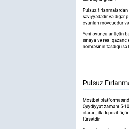
Pulsuz fırlanmalardan ə
səviyyədədir və digər 
oyunları mövcuddur və 
Yeni oyunçular üçün bu t
sınaya və real qazanc ə
nömrəsinin təsdiqi isə h
Pulsuz Fırlanma
Mostbet platformasında
Qeydiyyat zamanı 5-10 s
olaraq, ilk depozit üçü
fürsətdir.