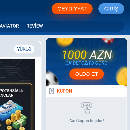
QEYDIYYAT
GIRIŞ
AVIATOR
REVIEW
YÜKLƏ
1000
AZN
1000
AZN
İLK DEPOZİTƏ GÖRƏ
ƏLDƏ ET
KUPON
Cari kupon boşdur!